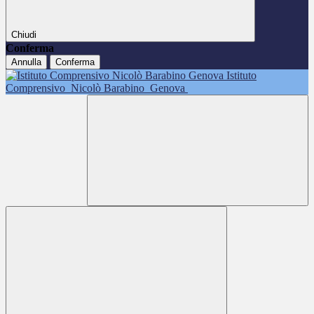
Chiudi
Conferma
Annulla
Conferma
Istituto
Comprensivo
Nicolò Barabino
Genova