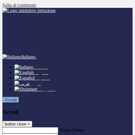
Salta al contenuto
Italiano
Italiano
English
Español
عربى
Shqiptare
Accedi
Accedi
button close
×
Nome Utente