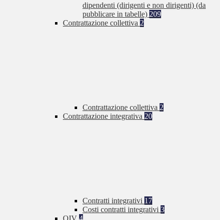
dipendenti (dirigenti e non dirigenti) (da
pubblicare in tabelle)
209
Contrattazione collettiva
2
Contrattazione collettiva
2
Contrattazione integrativa
20
Contratti integrativi
17
Costi contratti integrativi
3
OIV
4