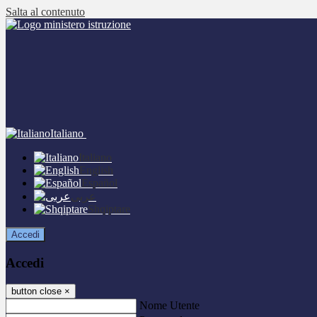
Salta al contenuto
Italiano
Italiano
English
Español
عربى
Shqiptare
Accedi
Accedi
button close
×
Nome Utente