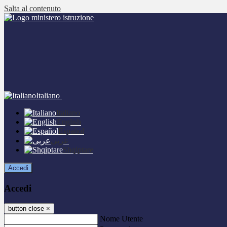
Salta al contenuto
Italiano
Italiano
English
Español
عربى
Shqiptare
Accedi
Accedi
button close
×
Nome Utente