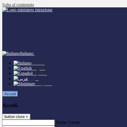
Salta al contenuto
Italiano
Italiano
English
Español
عربى
Shqiptare
Accedi
Accedi
button close
×
Nome Utente