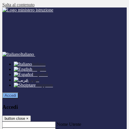
Salta al contenuto
Italiano
Italiano
English
Español
عربى
Shqiptare
Accedi
Accedi
button close
×
Nome Utente