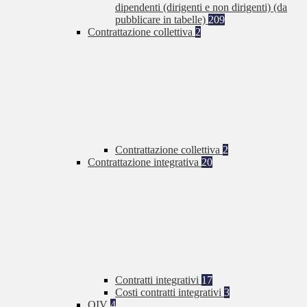
dipendenti (dirigenti e non dirigenti) (da
pubblicare in tabelle)
209
Contrattazione collettiva
2
Contrattazione collettiva
2
Contrattazione integrativa
20
Contratti integrativi
17
Costi contratti integrativi
3
OIV
4