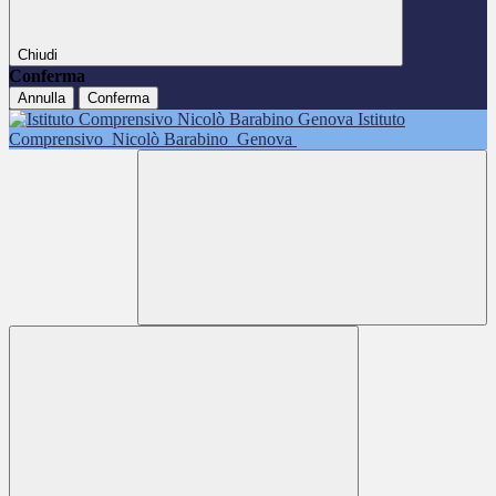
Chiudi
Conferma
Annulla
Conferma
Istituto
Comprensivo
Nicolò Barabino
Genova