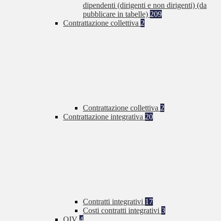
dipendenti (dirigenti e non dirigenti) (da
pubblicare in tabelle)
209
Contrattazione collettiva
2
Contrattazione collettiva
2
Contrattazione integrativa
20
Contratti integrativi
17
Costi contratti integrativi
3
OIV
4