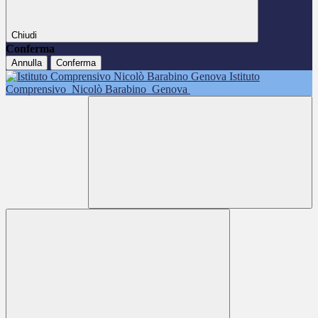
Chiudi
Conferma
Annulla
Conferma
Istituto
Comprensivo
Nicolò Barabino
Genova