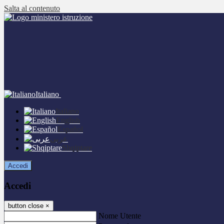
Salta al contenuto
Italiano
Italiano
English
Español
عربى
Shqiptare
Accedi
Accedi
button close
×
Nome Utente