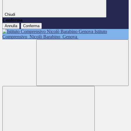
Chiudi
Conferma
Annulla
Conferma
Istituto
Comprensivo
Nicolò Barabino
Genova