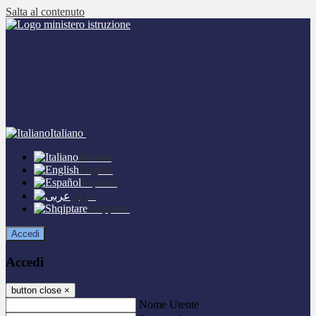
Salta al contenuto
Italiano
Italiano
English
Español
عربى
Shqiptare
Accedi
Accedi
button close
×
Nome Utente