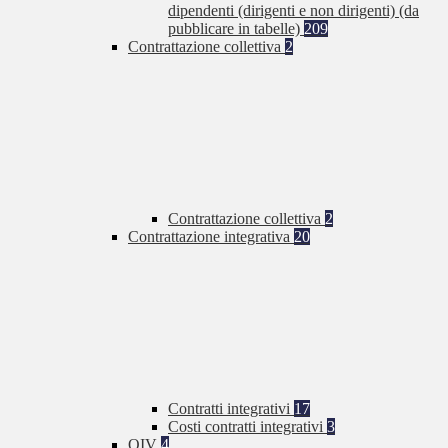
dipendenti (dirigenti e non dirigenti) (da
pubblicare in tabelle)
209
Contrattazione collettiva
2
Contrattazione collettiva
2
Contrattazione integrativa
20
Contratti integrativi
17
Costi contratti integrativi
3
OIV
4