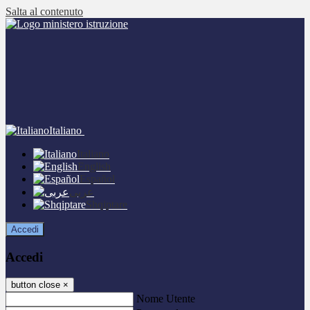
Salta al contenuto
Italiano
Italiano
English
Español
عربى
Shqiptare
Accedi
Accedi
button close
×
Nome Utente