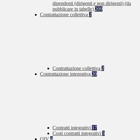
dipendenti (dirigenti e non dirigenti) (da
pubblicare in tabelle)
209
Contrattazione collettiva
2
Contrattazione collettiva
2
Contrattazione integrativa
20
Contratti integrativi
17
Costi contratti integrativi
3
OIV
4