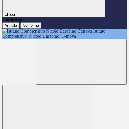
Chiudi
Conferma
Annulla
Conferma
Istituto
Comprensivo
Nicolò Barabino
Genova