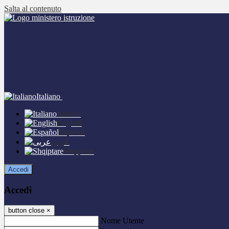
Salta al contenuto
Italiano
Italiano
English
Español
عربى
Shqiptare
Accedi
Accedi
button close
×
Nome Utente