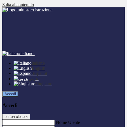
Salta al contenuto
Italiano
Italiano
English
Español
عربى
Shqiptare
Accedi
Accedi
button close
×
Nome Utente