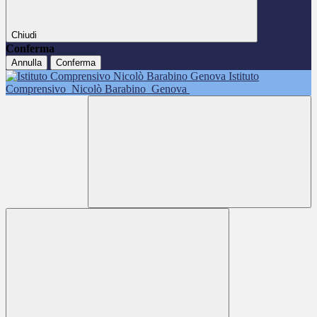
Chiudi
Conferma
Annulla
Conferma
Istituto
Comprensivo
Nicolò Barabino
Genova