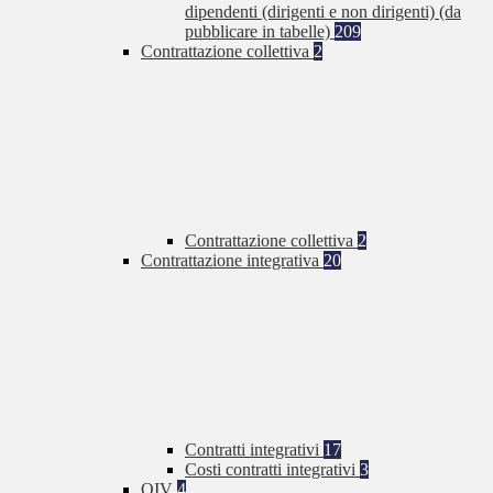
dipendenti (dirigenti e non dirigenti) (da
pubblicare in tabelle)
209
Contrattazione collettiva
2
Contrattazione collettiva
2
Contrattazione integrativa
20
Contratti integrativi
17
Costi contratti integrativi
3
OIV
4