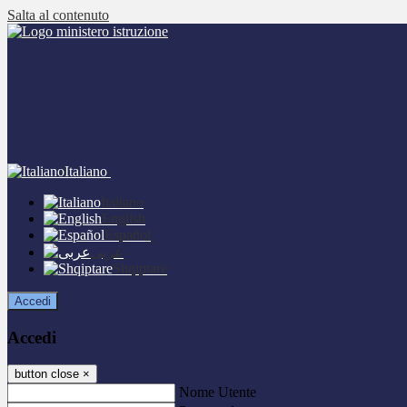
Salta al contenuto
Italiano
Italiano
English
Español
عربى
Shqiptare
Accedi
Accedi
button close
×
Nome Utente