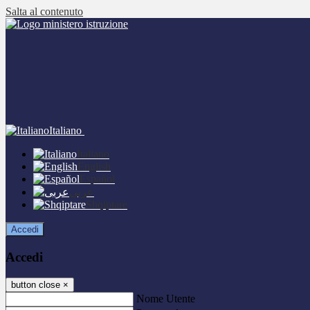
Salta al contenuto
Italiano
Italiano
English
Español
عربى
Shqiptare
Accedi
Accedi
button close
×
Nome Utente