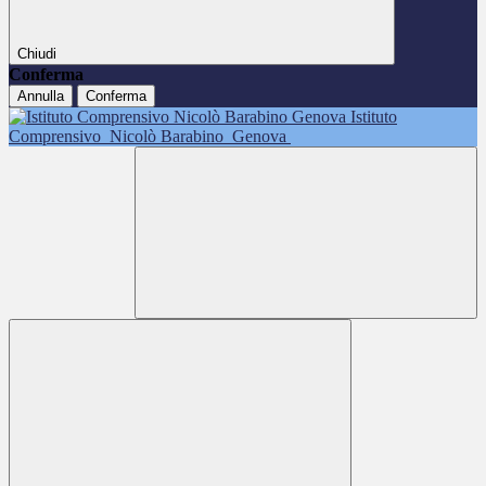
Chiudi
Conferma
Annulla
Conferma
Istituto
Comprensivo
Nicolò Barabino
Genova