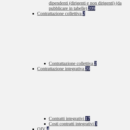
dipendenti (dirigenti e non dirigenti) (da
pubblicare in tabelle)
209
Contrattazione collettiva
2
Contrattazione collettiva
2
Contrattazione integrativa
20
Contratti integrativi
17
Costi contratti integrativi
3
OIV
4