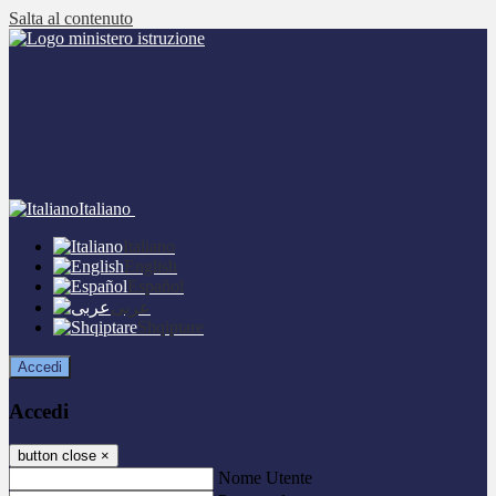
Salta al contenuto
Italiano
Italiano
English
Español
عربى
Shqiptare
Accedi
Accedi
button close
×
Nome Utente