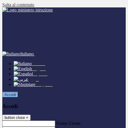
Salta al contenuto
Italiano
Italiano
English
Español
عربى
Shqiptare
Accedi
Accedi
button close
×
Nome Utente