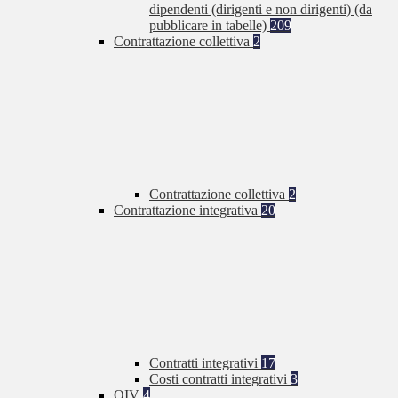
dipendenti (dirigenti e non dirigenti) (da
pubblicare in tabelle)
209
Contrattazione collettiva
2
Contrattazione collettiva
2
Contrattazione integrativa
20
Contratti integrativi
17
Costi contratti integrativi
3
OIV
4