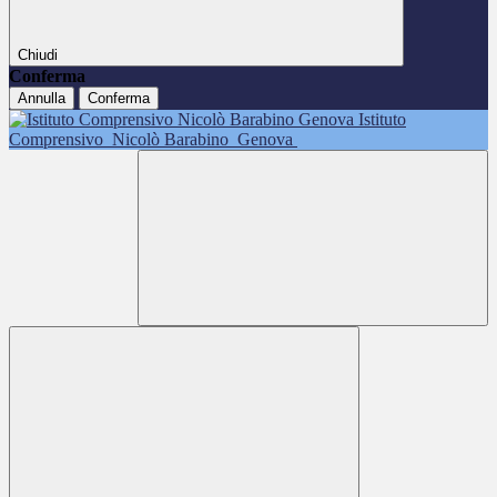
Chiudi
Conferma
Annulla
Conferma
Istituto
Comprensivo
Nicolò Barabino
Genova