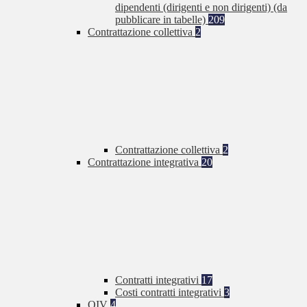
dipendenti (dirigenti e non dirigenti) (da
pubblicare in tabelle)
209
Contrattazione collettiva
2
Contrattazione collettiva
2
Contrattazione integrativa
20
Contratti integrativi
17
Costi contratti integrativi
3
OIV
4