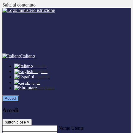
Salta al contenuto
Italiano
Italiano
English
Español
عربى
Shqiptare
Accedi
Accedi
button close
×
Nome Utente