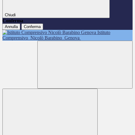
Chiudi
Conferma
Annulla
Conferma
Istituto
Comprensivo
Nicolò Barabino
Genova