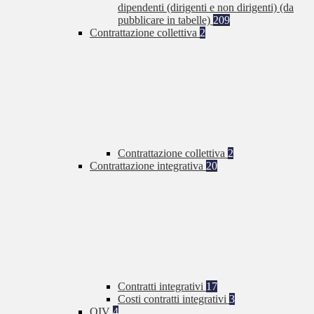
dipendenti (dirigenti e non dirigenti) (da
pubblicare in tabelle)
209
Contrattazione collettiva
2
Contrattazione collettiva
2
Contrattazione integrativa
20
Contratti integrativi
17
Costi contratti integrativi
3
OIV
4