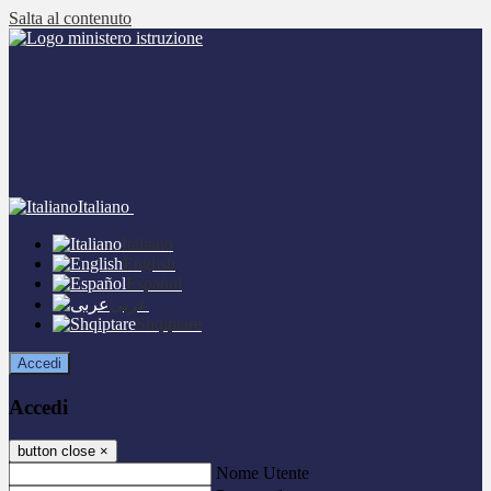
Salta al contenuto
Italiano
Italiano
English
Español
عربى
Shqiptare
Accedi
Accedi
button close
×
Nome Utente