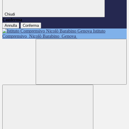
Chiudi
Conferma
Annulla
Conferma
Istituto
Comprensivo
Nicolò Barabino
Genova