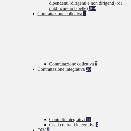
dipendenti (dirigenti e non dirigenti) (da
pubblicare in tabelle)
209
Contrattazione collettiva
2
Contrattazione collettiva
2
Contrattazione integrativa
20
Contratti integrativi
17
Costi contratti integrativi
3
OIV
4