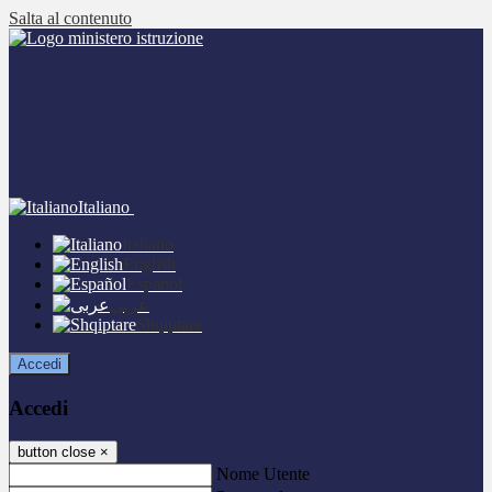
Salta al contenuto
Italiano
Italiano
English
Español
عربى
Shqiptare
Accedi
Accedi
button close
×
Nome Utente