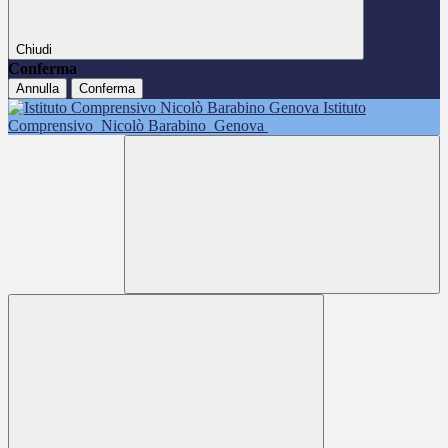
Chiudi
Conferma
Annulla
Conferma
Istituto
Comprensivo
Nicolò Barabino
Genova