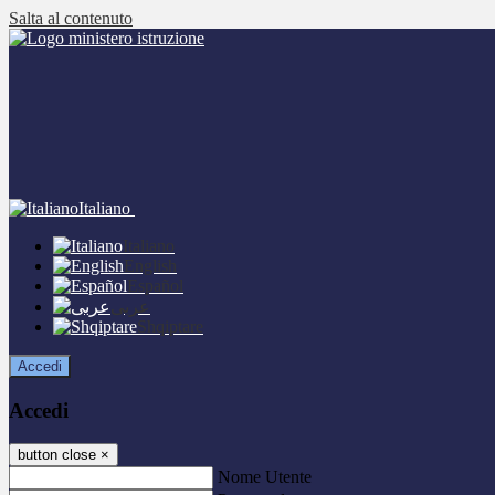
Salta al contenuto
Italiano
Italiano
English
Español
عربى
Shqiptare
Accedi
Accedi
button close
×
Nome Utente