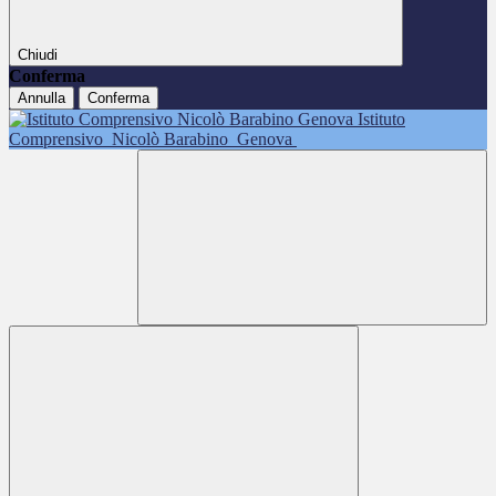
Chiudi
Conferma
Annulla
Conferma
Istituto
Comprensivo
Nicolò Barabino
Genova