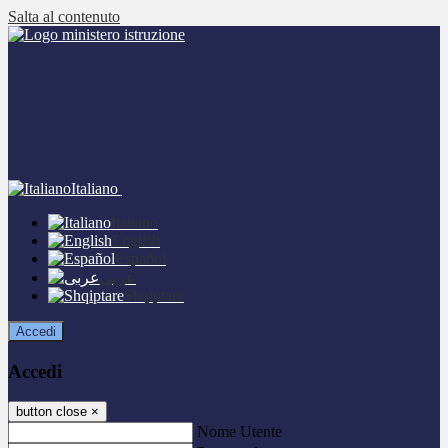
Salta al contenuto
Italiano
Italiano
English
Español
عربى
Shqiptare
Accedi
Accedi
button close
×
Nome Utente