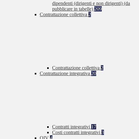
dipendenti (dirigenti e non dirigenti) (da
pubblicare in tabelle)
209
Contrattazione collettiva
2
Contrattazione collettiva
2
Contrattazione integrativa
20
Contratti integrativi
17
Costi contratti integrativi
3
OIV
4