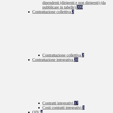
dipendenti (dirigenti e non dirigenti) (da
pubblicare in tabelle)
209
Contrattazione collettiva
2
Contrattazione collettiva
2
Contrattazione integrativa
20
Contratti integrativi
17
Costi contratti integrativi
3
OIV
4