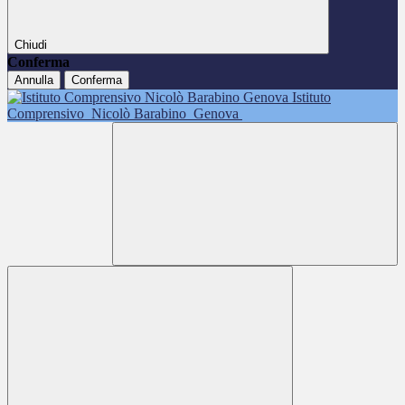
Chiudi
Conferma
Annulla
Conferma
Istituto
Comprensivo
Nicolò Barabino
Genova