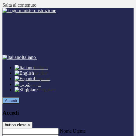
Salta al contenuto
Italiano
Italiano
English
Español
عربى
Shqiptare
Accedi
Accedi
button close
×
Nome Utente