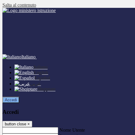
Salta al contenuto
Italiano
Italiano
English
Español
عربى
Shqiptare
Accedi
Accedi
button close
×
Nome Utente