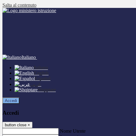
Salta al contenuto
Italiano
Italiano
English
Español
عربى
Shqiptare
Accedi
Accedi
button close
×
Nome Utente