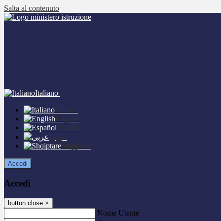
Salta al contenuto
Italiano
Italiano
English
Español
عربى
Shqiptare
Accedi
Accedi
button close
×
Nome Utente