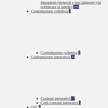
dipendenti (dirigenti e non dirigenti) (da
pubblicare in tabelle)
209
Contrattazione collettiva
2
Contrattazione collettiva
2
Contrattazione integrativa
20
Contratti integrativi
17
Costi contratti integrativi
3
OIV
4