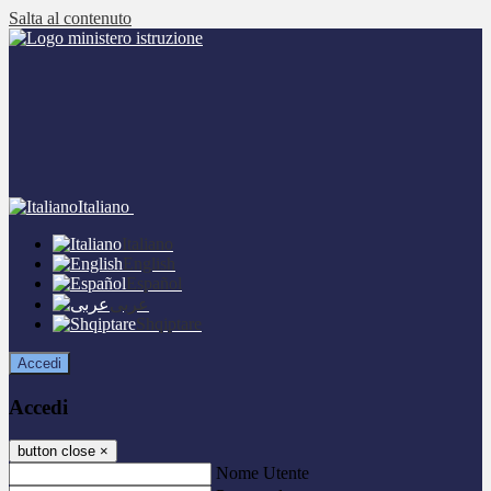
Salta al contenuto
Italiano
Italiano
English
Español
عربى
Shqiptare
Accedi
Accedi
button close
×
Nome Utente