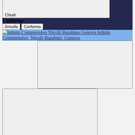
Chiudi
Conferma
Annulla
Conferma
Istituto
Comprensivo
Nicolò Barabino
Genova