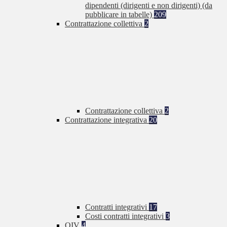
dipendenti (dirigenti e non dirigenti) (da
pubblicare in tabelle)
209
Contrattazione collettiva
2
Contrattazione collettiva
2
Contrattazione integrativa
20
Contratti integrativi
17
Costi contratti integrativi
3
OIV
4