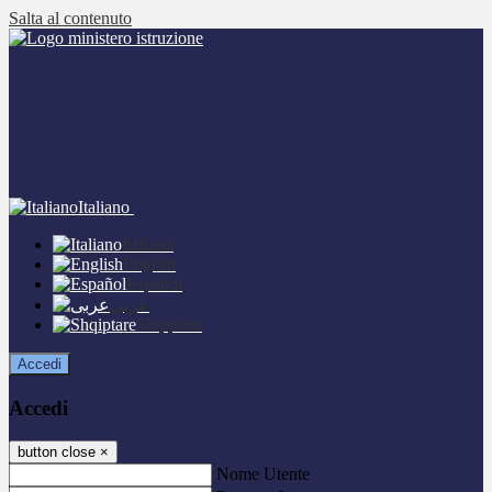
Salta al contenuto
Italiano
Italiano
English
Español
عربى
Shqiptare
Accedi
Accedi
button close
×
Nome Utente