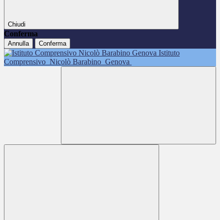
Chiudi
Conferma
Annulla
Conferma
Istituto
Comprensivo
Nicolò Barabino
Genova