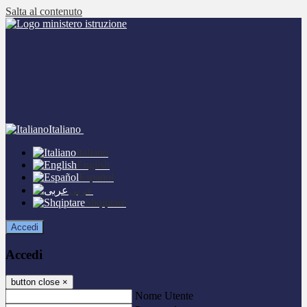
Salta al contenuto
Italiano
Italiano
English
Español
عربى
Shqiptare
Accedi
Accedi
button close
×
Nome Utente