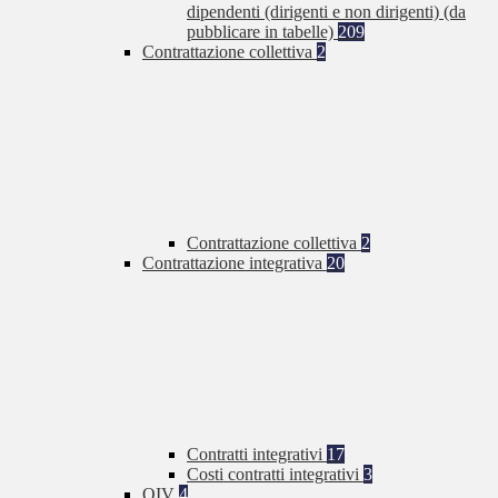
dipendenti (dirigenti e non dirigenti) (da
pubblicare in tabelle)
209
Contrattazione collettiva
2
Contrattazione collettiva
2
Contrattazione integrativa
20
Contratti integrativi
17
Costi contratti integrativi
3
OIV
4