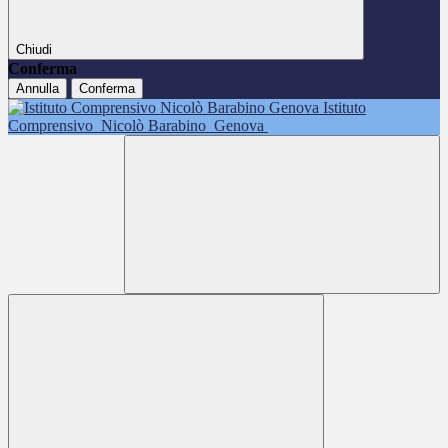
Chiudi
Conferma
Annulla
Conferma
Istituto
Comprensivo
Nicolò Barabino
Genova