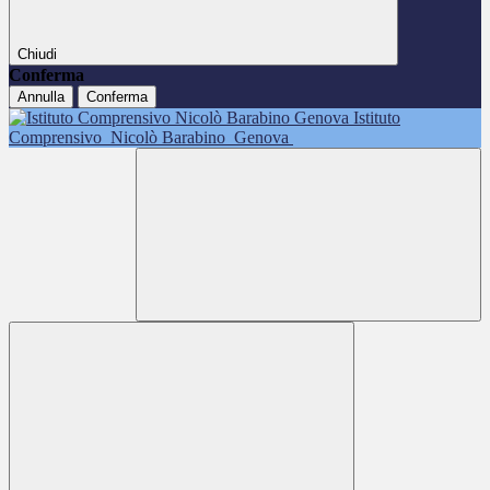
Chiudi
Conferma
Annulla
Conferma
Istituto
Comprensivo
Nicolò Barabino
Genova