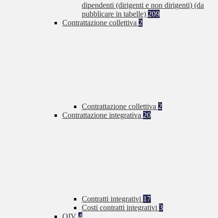
dipendenti (dirigenti e non dirigenti) (da
pubblicare in tabelle)
209
Contrattazione collettiva
2
Contrattazione collettiva
2
Contrattazione integrativa
20
Contratti integrativi
17
Costi contratti integrativi
3
OIV
4