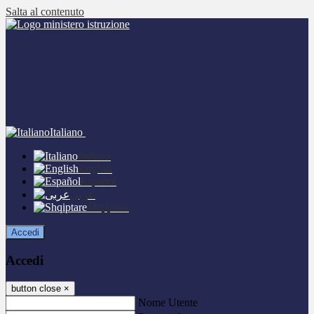
Salta al contenuto
Italiano
Italiano
English
Español
عربى
Shqiptare
Accedi
Accedi
button close
×
Nome Utente