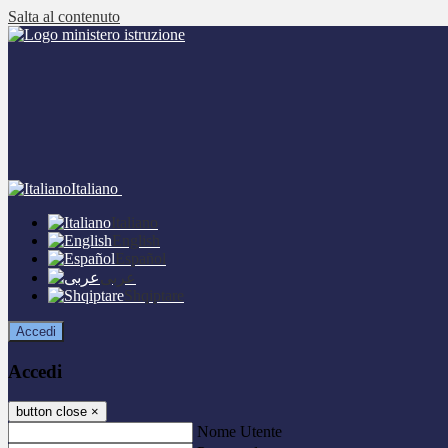
Salta al contenuto
Italiano
Italiano
English
Español
عربى
Shqiptare
Accedi
Accedi
button close
×
Nome Utente