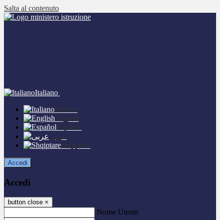
Salta al contenuto
Italiano
Italiano
English
Español
عربى
Shqiptare
Accedi
Accedi
button close
×
Nome Utente