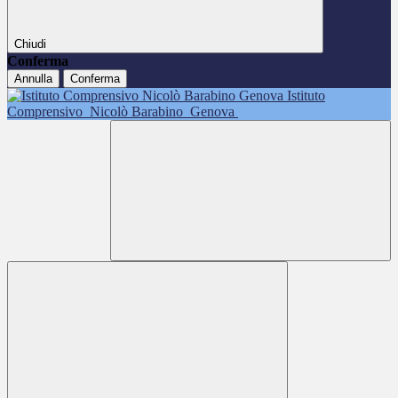
Chiudi
Conferma
Annulla
Conferma
Istituto
Comprensivo
Nicolò Barabino
Genova