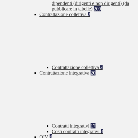
dipendenti (dirigenti e non dirigenti) (da
pubblicare in tabelle)
209
Contrattazione collettiva
2
Contrattazione collettiva
2
Contrattazione integrativa
20
Contratti integrativi
17
Costi contratti integrativi
3
OIV
4