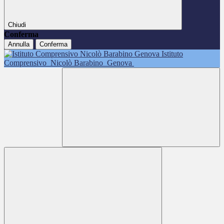
Chiudi
Conferma
Annulla
Conferma
Istituto
Comprensivo
Nicolò Barabino
Genova