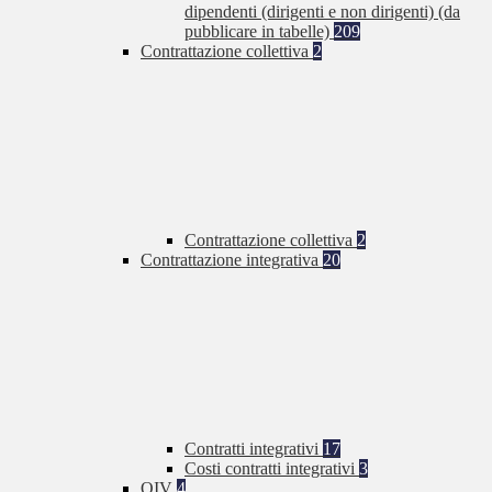
dipendenti (dirigenti e non dirigenti) (da
pubblicare in tabelle)
209
Contrattazione collettiva
2
Contrattazione collettiva
2
Contrattazione integrativa
20
Contratti integrativi
17
Costi contratti integrativi
3
OIV
4