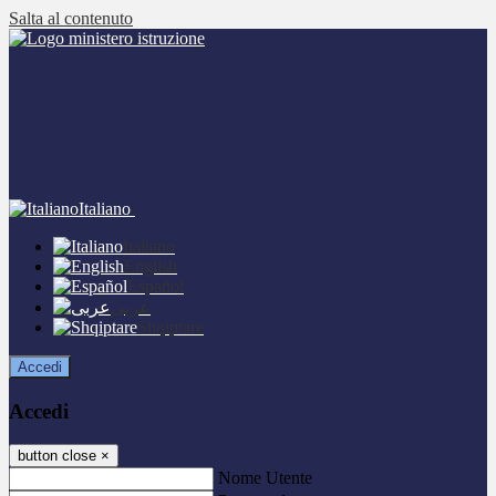
Salta al contenuto
Italiano
Italiano
English
Español
عربى
Shqiptare
Accedi
Accedi
button close
×
Nome Utente