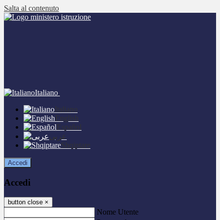
Salta al contenuto
Italiano
Italiano
English
Español
عربى
Shqiptare
Accedi
Accedi
button close
×
Nome Utente