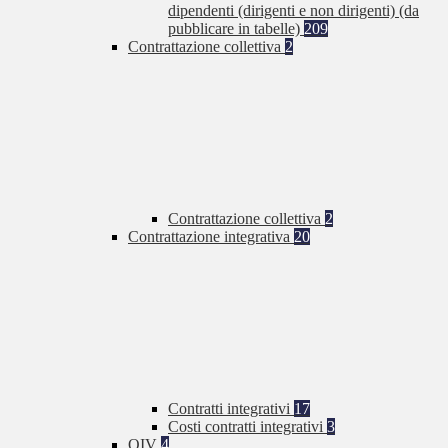
dipendenti (dirigenti e non dirigenti) (da
pubblicare in tabelle)
209
Contrattazione collettiva
2
Contrattazione collettiva
2
Contrattazione integrativa
20
Contratti integrativi
17
Costi contratti integrativi
3
OIV
4