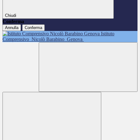
Chiudi
Conferma
Annulla
Conferma
Istituto
Comprensivo
Nicolò Barabino
Genova