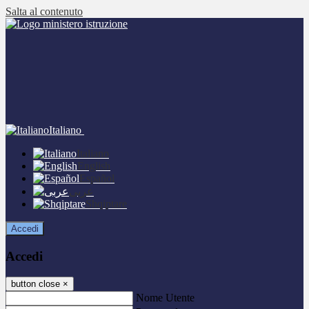
Salta al contenuto
Italiano
Italiano
English
Español
عربى
Shqiptare
Accedi
Accedi
button close
×
Nome Utente