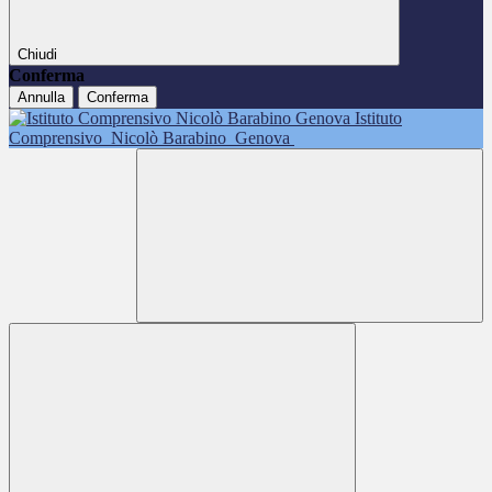
Chiudi
Conferma
Annulla
Conferma
Istituto
Comprensivo
Nicolò Barabino
Genova