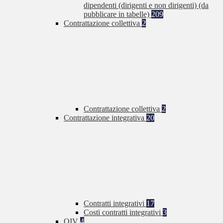
dipendenti (dirigenti e non dirigenti) (da
pubblicare in tabelle)
209
Contrattazione collettiva
2
Contrattazione collettiva
2
Contrattazione integrativa
20
Contratti integrativi
17
Costi contratti integrativi
3
OIV
4