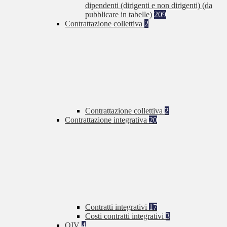
dipendenti (dirigenti e non dirigenti) (da
pubblicare in tabelle)
209
Contrattazione collettiva
2
Contrattazione collettiva
2
Contrattazione integrativa
20
Contratti integrativi
17
Costi contratti integrativi
3
OIV
4