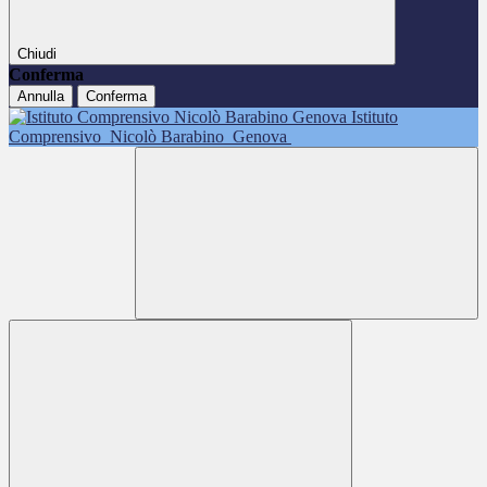
Chiudi
Conferma
Annulla
Conferma
Istituto
Comprensivo
Nicolò Barabino
Genova