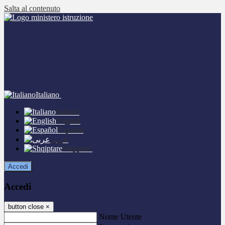
Salta al contenuto
Italiano
Italiano
English
Español
عربى
Shqiptare
Accedi
Accedi
button close
×
Nome Utente