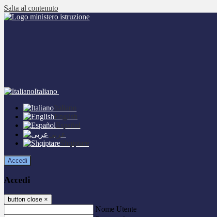
Salta al contenuto
Italiano
Italiano
English
Español
عربى
Shqiptare
Accedi
Accedi
button close
×
Nome Utente