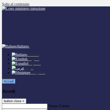
Salta al contenuto
Italiano
Italiano
English
Español
عربى
Shqiptare
Accedi
Accedi
button close
×
Nome Utente