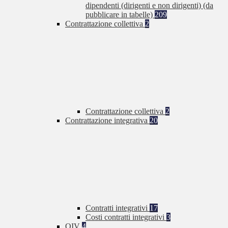
dipendenti (dirigenti e non dirigenti) (da
pubblicare in tabelle)
209
Contrattazione collettiva
2
Contrattazione collettiva
2
Contrattazione integrativa
20
Contratti integrativi
17
Costi contratti integrativi
3
OIV
4