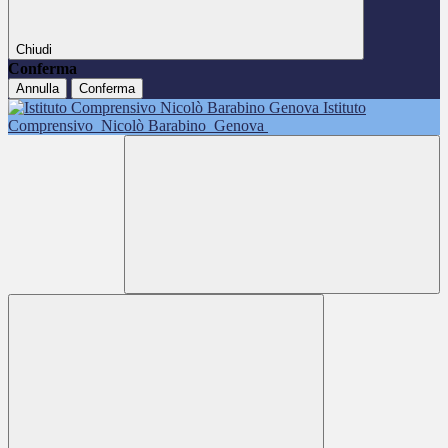
Chiudi
Conferma
Annulla
Conferma
Istituto
Comprensivo
Nicolò Barabino
Genova