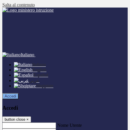
Salta al contenuto
Italiano
Italiano
English
Español
عربى
Shqiptare
Accedi
Accedi
button close
×
Nome Utente