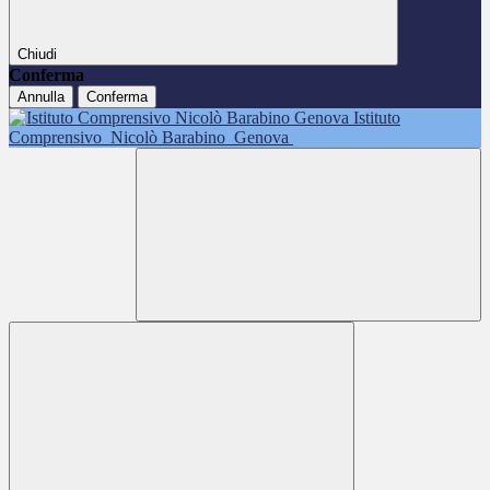
Chiudi
Conferma
Annulla
Conferma
Istituto
Comprensivo
Nicolò Barabino
Genova