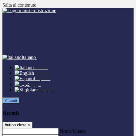
Salta al contenuto
Italiano
Italiano
English
Español
عربى
Shqiptare
Accedi
Accedi
button close
×
Nome Utente