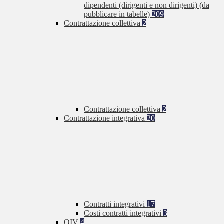
dipendenti (dirigenti e non dirigenti) (da
pubblicare in tabelle)
209
Contrattazione collettiva
2
Contrattazione collettiva
2
Contrattazione integrativa
20
Contratti integrativi
17
Costi contratti integrativi
3
OIV
4