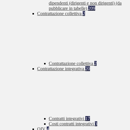
dipendenti (dirigenti e non dirigenti) (da
pubblicare in tabelle)
209
Contrattazione collettiva
2
Contrattazione collettiva
2
Contrattazione integrativa
20
Contratti integrativi
17
Costi contratti integrativi
3
OIV
4