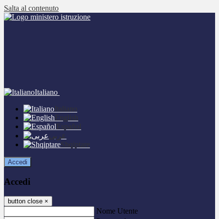
Salta al contenuto
Italiano
Italiano
English
Español
عربى
Shqiptare
Accedi
Accedi
button close
×
Nome Utente