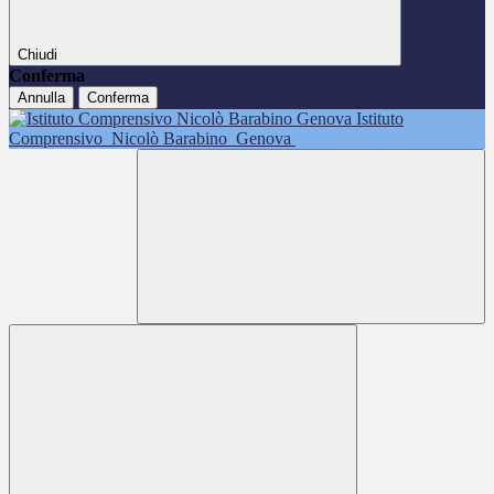
Chiudi
Conferma
Annulla
Conferma
Istituto
Comprensivo
Nicolò Barabino
Genova