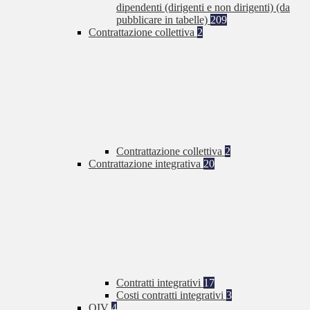
dipendenti (dirigenti e non dirigenti) (da
pubblicare in tabelle)
209
Contrattazione collettiva
2
Contrattazione collettiva
2
Contrattazione integrativa
20
Contratti integrativi
17
Costi contratti integrativi
3
OIV
4