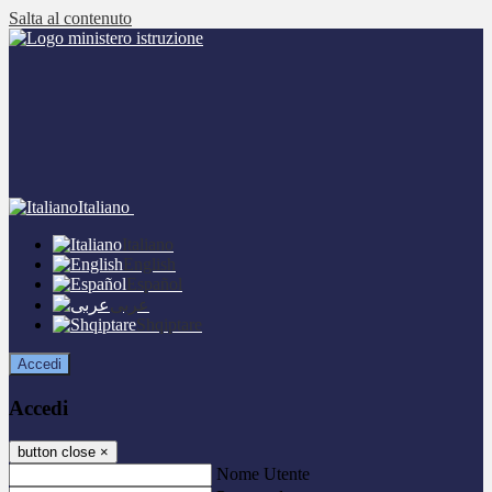
Salta al contenuto
Italiano
Italiano
English
Español
عربى
Shqiptare
Accedi
Accedi
button close
×
Nome Utente