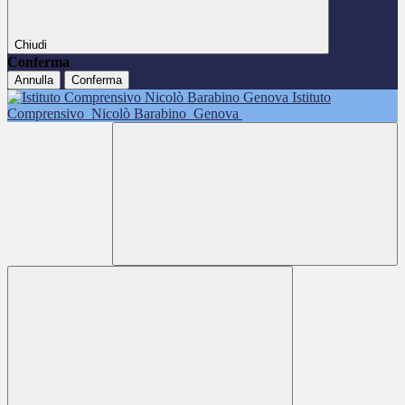
Chiudi
Conferma
Annulla
Conferma
Istituto
Comprensivo
Nicolò Barabino
Genova