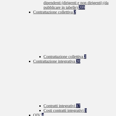
dipendenti (dirigenti e non dirigenti) (da
pubblicare in tabelle)
209
Contrattazione collettiva
2
Contrattazione collettiva
2
Contrattazione integrativa
20
Contratti integrativi
17
Costi contratti integrativi
3
OIV
4