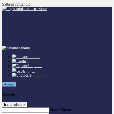
Salta al contenuto
Italiano
Italiano
English
Español
عربى
Shqiptare
Accedi
Accedi
button close
×
Nome Utente