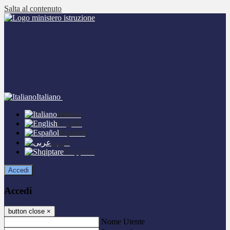
Salta al contenuto
Italiano
Italiano
English
Español
عربى
Shqiptare
Accedi
Accedi
button close
×
Nome Utente