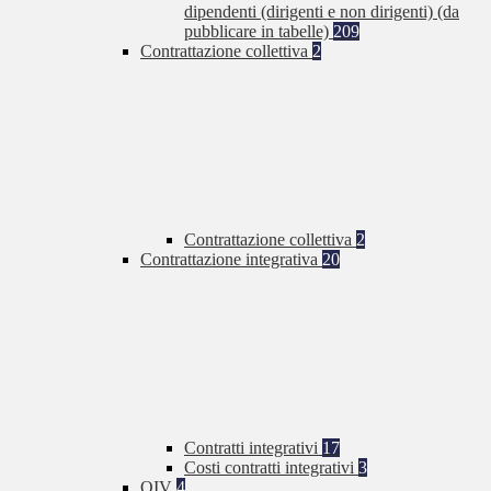
dipendenti (dirigenti e non dirigenti) (da
pubblicare in tabelle)
209
Contrattazione collettiva
2
Contrattazione collettiva
2
Contrattazione integrativa
20
Contratti integrativi
17
Costi contratti integrativi
3
OIV
4