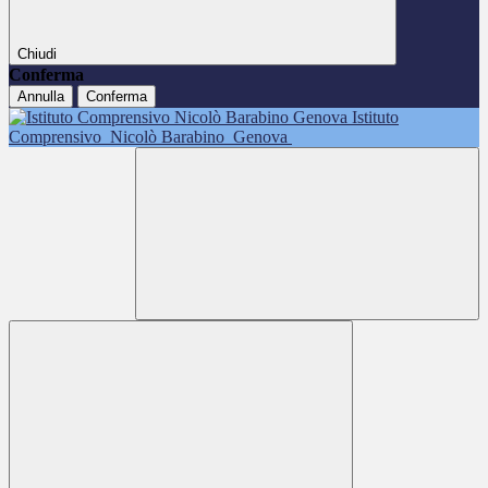
Chiudi
Conferma
Annulla
Conferma
Istituto
Comprensivo
Nicolò Barabino
Genova