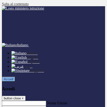
Salta al contenuto
Italiano
Italiano
English
Español
عربى
Shqiptare
Accedi
Accedi
button close
×
Nome Utente