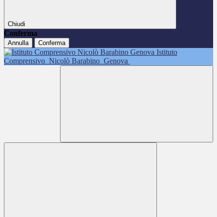
Chiudi
Conferma
Annulla
Conferma
Istituto
Comprensivo
Nicolò Barabino
Genova