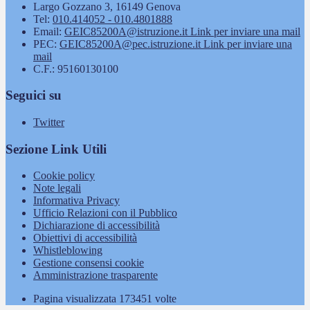
Largo Gozzano 3, 16149 Genova
Tel:
010.414052 - 010.4801888
Email:
GEIC85200A@istruzione.it
Link per inviare una mail
PEC:
GEIC85200A@pec.istruzione.it
Link per inviare una
mail
C.F.: 95160130100
Seguici su
Twitter
Sezione Link Utili
Cookie policy
Note legali
Informativa Privacy
Ufficio Relazioni con il Pubblico
Dichiarazione di accessibilità
Obiettivi di accessibilità
Whistleblowing
Gestione consensi cookie
Amministrazione trasparente
Pagina visualizzata
173451
volte