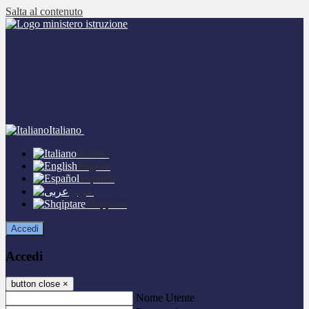
Salta al contenuto
Italiano
Italiano
English
Español
عربى
Shqiptare
Accedi
Accedi
button close
×
Nome Utente