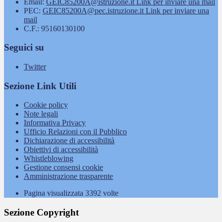
Email:
GEIC85200A@istruzione.it
Link per inviare una mail
PEC:
GEIC85200A@pec.istruzione.it
Link per inviare una
mail
C.F.: 95160130100
Seguici su
Twitter
Sezione Link Utili
Cookie policy
Note legali
Informativa Privacy
Ufficio Relazioni con il Pubblico
Dichiarazione di accessibilità
Obiettivi di accessibilità
Whistleblowing
Gestione consensi cookie
Amministrazione trasparente
Pagina visualizzata
3392
volte
Sezione Copyright