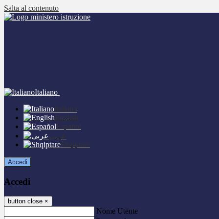
Salta al contenuto
Italiano
Italiano
English
Español
عربى
Shqiptare
Accedi
Accedi
button close
×
Nome Utente