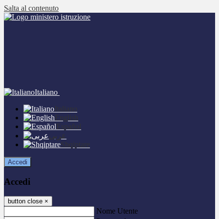
Salta al contenuto
Italiano
Italiano
English
Español
عربى
Shqiptare
Accedi
Accedi
button close
×
Nome Utente