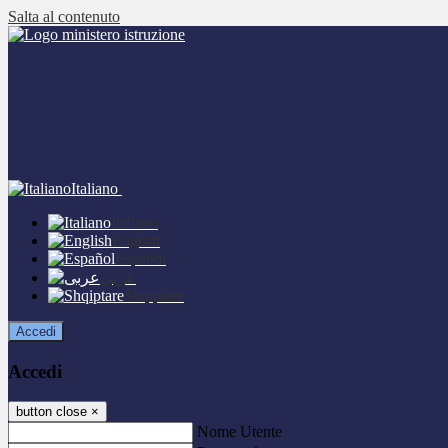
Salta al contenuto
Italiano
Italiano
English
Español
عربى
Shqiptare
Accedi
Accedi
button close
×
Nome Utente