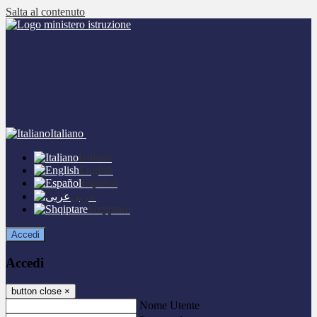
Salta al contenuto
Italiano
Italiano
English
Español
عربى
Shqiptare
Accedi
Accedi
button close
×
Nome Utente