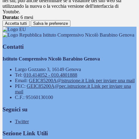
nei siti; può anche determinare se il visitatore del sito web sta
utilizzando la nuova o la vecchia versione dell'interfaccia di
Youtube.
Durata:
6 mesi
Accetta tutti
Salva le preferenze
Istituto Comprensivo Nicolò Barabino Genova
Contatti
Istituto Comprensivo Nicolò Barabino Genova
Largo Gozzano 3, 16149 Genova
Tel:
010.414052 - 010.4801888
Email:
GEIC85200A@istruzione.it
Link per inviare una mail
PEC:
GEIC85200A@pec.istruzione.it
Link per inviare una
mail
C.F.: 95160130100
Seguici su
Twitter
Sezione Link Utili