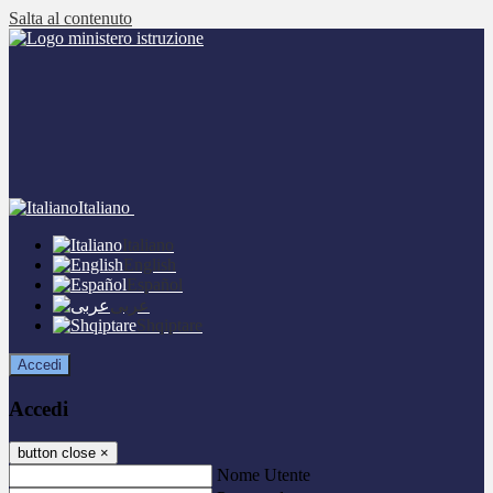
Salta al contenuto
Italiano
Italiano
English
Español
عربى
Shqiptare
Accedi
Accedi
button close
×
Nome Utente