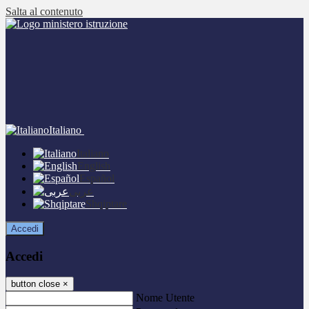
Salta al contenuto
Italiano
Italiano
English
Español
عربى
Shqiptare
Accedi
Accedi
button close
×
Nome Utente