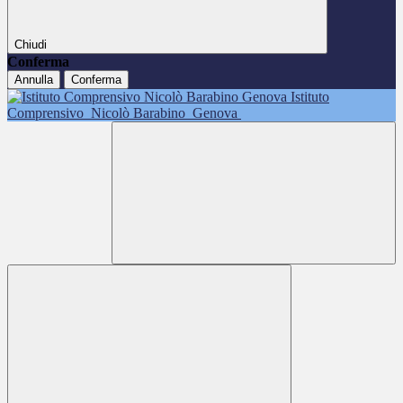
Chiudi
Conferma
Annulla
Conferma
Istituto
Comprensivo
Nicolò Barabino
Genova